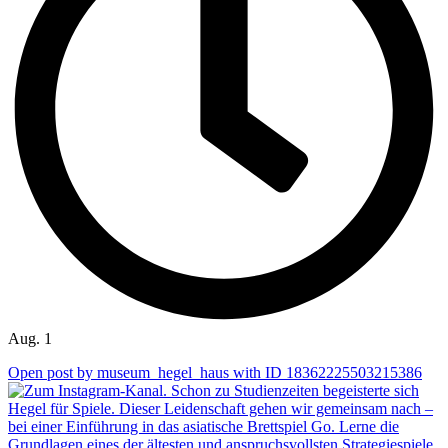
Aug. 1
Open post by museum_hegel_haus with ID 18362225503215386