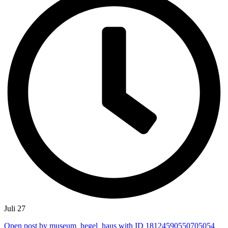
Juli 27
Open post by museum_hegel_haus with ID 18124590550705054