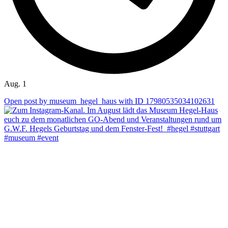
Aug. 1
Open post by museum_hegel_haus with ID 17980535034102631